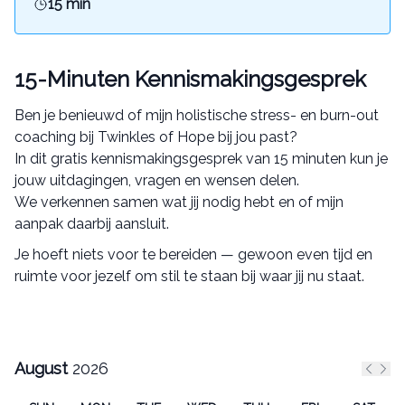
15 min
15-Minuten Kennismakingsgesprek
Ben je benieuwd of mijn holistische stress- en burn-out
coaching bij Twinkles of Hope bij jou past?
In dit gratis kennismakingsgesprek van 15 minuten kun je
jouw uitdagingen, vragen en wensen delen.
We verkennen samen wat jij nodig hebt en of mijn
aanpak daarbij aansluit.
Je hoeft niets voor te bereiden — gewoon even tijd en
ruimte voor jezelf om stil te staan bij waar jij nu staat.
August
2026
Previ
Nex